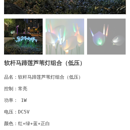
软杆马蹄莲芦苇灯组合（低压）
品名：软杆马蹄莲芦苇灯组合（低压）
控制：常亮
功率： 1W
电压：DC5V
颜色：红+绿+蓝+正白