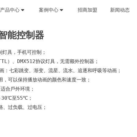
产品中心
案例中心
招商加盟
新闻动态
牙智能控制器
控制灯具，⼿机可控制；
TTL）、DMX512协议灯具，⽆需额外控制器；
设动画：七彩跳变、渐变、流星、流⽔、追逐和呼吸等动画；
使⽤，可以保持播放动画的颜⾊和速度⼀致；
8，适合⼾外环境；
30℃⾄55℃；
短路、过负载、过电压；