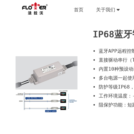
首页
关于我们
IP68蓝
• 蓝⽛APP远程
• 直接驱动串⾏（
• 内置10种预
• 多台电源⼀起
• 防护等级IP6
• ⼯作环境温度：-
• 阻保护功能：