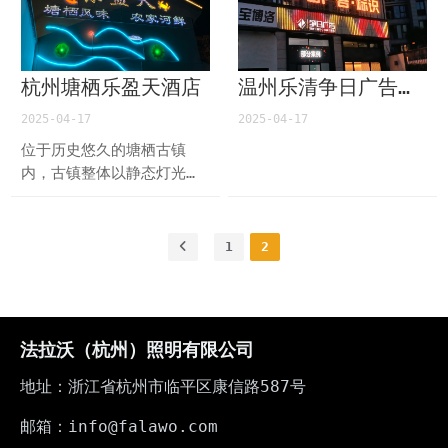
杭州塘栖乐盈天酒店
温州乐清争日广告门头
2025-04-17
2025-04-17
位于历史悠久的塘栖古镇
内，古镇整体以静态灯光为
主，而该项目采用法拉沃一
体化防水软灯带，以单色灰
度动态变化对酒店轮廓进行
1
2
勾勒，引导视线，增加商业
价值；酒店门头处的广告屏
（高5米*宽3.5米，上下长
5米灯具（50个像素点），
法拉沃（杭州）照明有限公司
中心距10cm）采用法拉沃一
体化防水软灯带安装，相较
地址：浙江省杭州市临平区康信路587号
于传统线条灯，灯具成本直
降50%以上；在控制上，传
邮箱：info@falawo.com