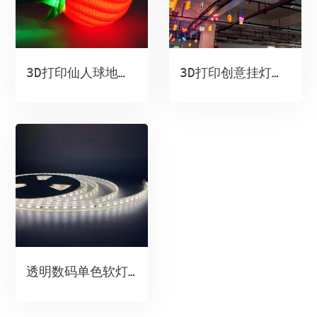
3D打印仙人球地插灯
3D打印创意挂灯（全彩灯串）
透明数码单色软灯带