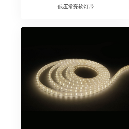
低压常亮软灯带