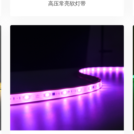
高压常亮软灯带