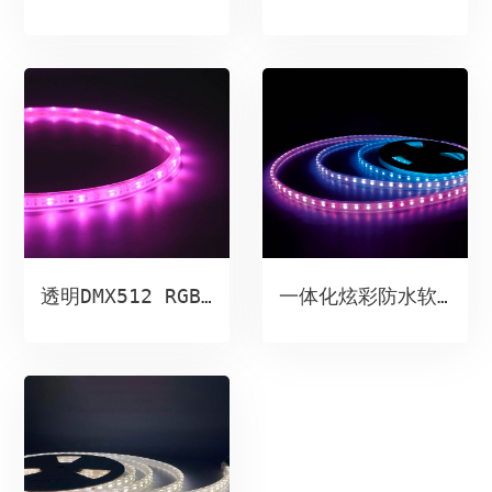
透明DMX512 RGB单线18宽软灯带
一体化炫彩防水软灯带（14.4W/m）