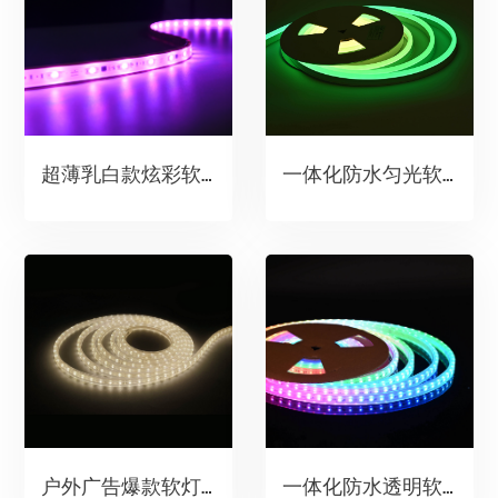
超薄乳白款炫彩软灯带
一体化防水匀光软灯带(三面发光)
户外广告爆款软灯带
一体化防水透明软灯带（单灯单控）