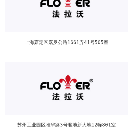
上海嘉定区嘉罗公路1661弄41号505室
苏州工业园区唯华路3号君地新大地12幢801室