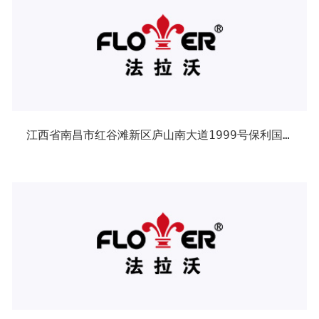
江西省南昌市红谷滩新区庐山南大道1999号保利国际高尔夫花园公共配套中心10#办公楼写字楼215-216室