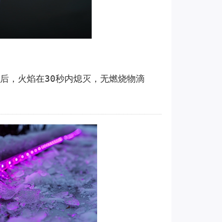
试后，火焰在30秒内熄灭，无燃烧物滴