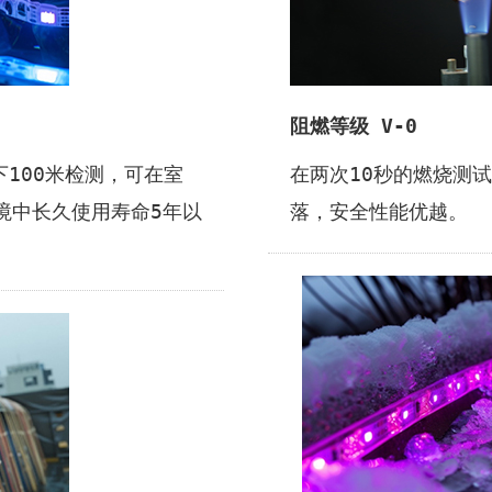
阻燃等级 V-0
下100米检测，可在室
在两次10秒的燃烧测
境中⻓久使⽤寿命5年以
落，安全性能优越。